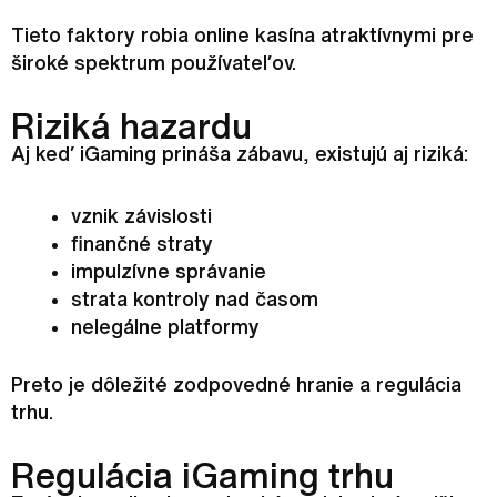
Tieto faktory robia online kasína atraktívnymi pre
široké spektrum používateľov.
Riziká hazardu
Aj keď iGaming prináša zábavu, existujú aj riziká:
vznik závislosti
finančné straty
impulzívne správanie
strata kontroly nad časom
nelegálne platformy
Preto je dôležité zodpovedné hranie a regulácia
trhu.
Regulácia iGaming trhu