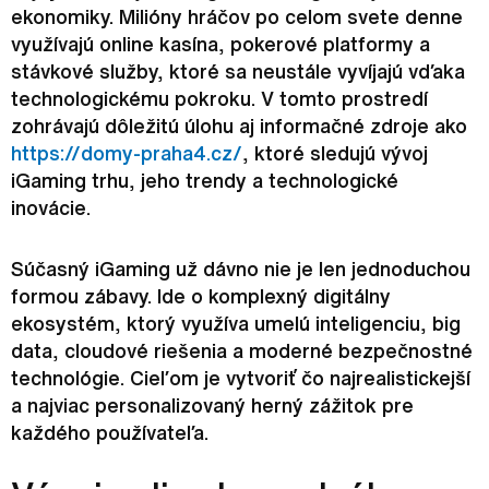
ekonomiky. Milióny hráčov po celom svete denne
využívajú online kasína, pokerové platformy a
stávkové služby, ktoré sa neustále vyvíjajú vďaka
technologickému pokroku. V tomto prostredí
zohrávajú dôležitú úlohu aj informačné zdroje ako
https://domy-praha4.cz/
, ktoré sledujú vývoj
iGaming trhu, jeho trendy a technologické
inovácie.
Súčasný iGaming už dávno nie je len jednoduchou
formou zábavy. Ide o komplexný digitálny
ekosystém, ktorý využíva umelú inteligenciu, big
data, cloudové riešenia a moderné bezpečnostné
technológie. Cieľom je vytvoriť čo najrealistickejší
a najviac personalizovaný herný zážitok pre
každého používateľa.