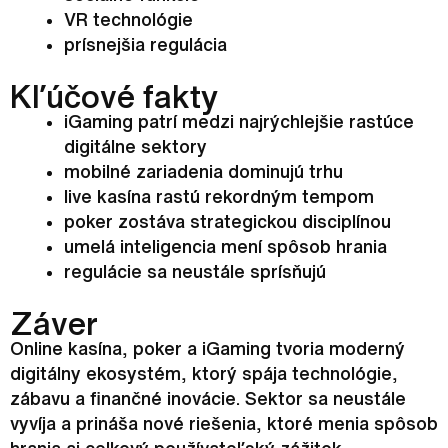
VR technológie
prísnejšia regulácia
Kľúčové fakty
iGaming patrí medzi najrýchlejšie rastúce
digitálne sektory
mobilné zariadenia dominujú trhu
live kasína rastú rekordným tempom
poker zostáva strategickou disciplínou
umelá inteligencia mení spôsob hrania
regulácie sa neustále sprísňujú
Záver
Online kasína, poker a iGaming tvoria moderný
digitálny ekosystém, ktorý spája technológie,
zábavu a finančné inovácie. Sektor sa neustále
vyvíja a prináša nové riešenia, ktoré menia spôsob
hrania aj celkový používateľský zážitok.