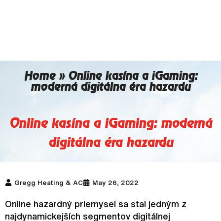
Skip
to
content
Home
»
Online kasína a iGaming:
moderná digitálna éra hazardu
Online kasína a iGaming: moderná
digitálna éra hazardu
Gregg Heating & AC
May 26, 2022
Online hazardný priemysel sa stal jedným z
najdynamickejších segmentov digitálnej