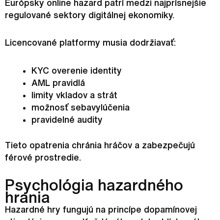
Európsky online hazard patrí medzi najprísnejšie
regulované sektory digitálnej ekonomiky.
Licencované platformy musia dodržiavať:
KYC overenie identity
AML pravidlá
limity vkladov a strát
možnosť sebavylúčenia
pravidelné audity
Tieto opatrenia chránia hráčov a zabezpečujú
férové prostredie.
Psychológia hazardného
hrania
Hazardné hry fungujú na princípe dopamínovej