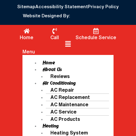
Sitemap
Accessibility Statement
Privacy Policy
Website Designed By:
Home
Call
Schedule Service
Flyout Menu
Menu
Home
About Us
Reviews
Air Conditioning
AC Repair
AC Replacement
AC Maintenance
AC Service
AC Products
Heating
Heating System