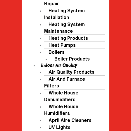
Repair
Heating System
Installation
Heating System
Maintenance
Heating Products
Heat Pumps
Boilers
Boiler Products
Indoor Air Quality
Air Quality Products
Air And Furnace
Filters
Whole House
Dehumidifiers
Whole House
Humidifiers
April Aire Cleaners
UV Lights