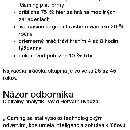
iGaming platformy
približne 75 % hier sa hrá na mobilných
zariadeniach
live casino segment rastie o viac ako 20 %
ročne
priemerný hráč trávi hraním 4 až 8 hodín
týždenne
poker tvorí približne 10 % trhu
Najväčšia hráčska skupina je vo veku 25 až 45
rokov.
Názor odborníka
Digitálny analytik David Horváth uvádza:
„iGaming sa stal vysoko technologickým
odvetvím, kde umelá inteligencia zohráva kľúčovú