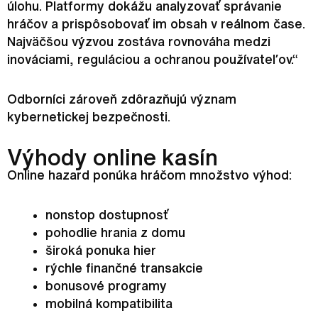
úlohu. Platformy dokážu analyzovať správanie
hráčov a prispôsobovať im obsah v reálnom čase.
Najväčšou výzvou zostáva rovnováha medzi
inováciami, reguláciou a ochranou používateľov.“
Odborníci zároveň zdôrazňujú význam
kybernetickej bezpečnosti.
Výhody online kasín
Online hazard ponúka hráčom množstvo výhod:
nonstop dostupnosť
pohodlie hrania z domu
široká ponuka hier
rýchle finančné transakcie
bonusové programy
mobilná kompatibilita